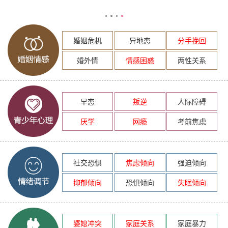
婚姻危机
异地恋
分手挽回
婚外情
情感困惑
两性关系
早恋
叛逆
人际障碍
厌学
网瘾
考前焦虑
社交恐惧
焦虑倾向
强迫倾向
抑郁倾向
恐惧倾向
失眠倾向
婆媳冲突
家庭关系
家庭暴力