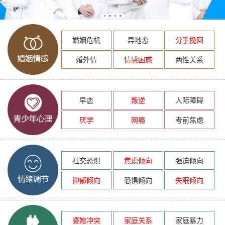
婚姻危机
异地恋
分手挽回
婚外情
情感困惑
两性关系
早恋
叛逆
人际障碍
厌学
网瘾
考前焦虑
社交恐惧
焦虑倾向
强迫倾向
抑郁倾向
恐惧倾向
失眠倾向
婆媳冲突
家庭关系
家庭暴力