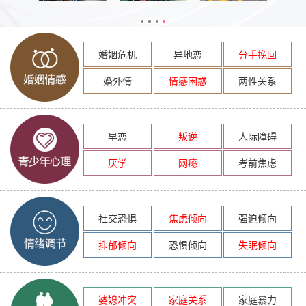
婚姻危机
异地恋
分手挽回
婚外情
情感困惑
两性关系
早恋
叛逆
人际障碍
厌学
网瘾
考前焦虑
社交恐惧
焦虑倾向
强迫倾向
抑郁倾向
恐惧倾向
失眠倾向
婆媳冲突
家庭关系
家庭暴力