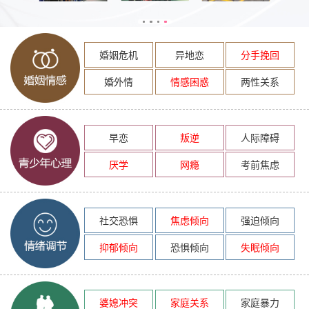
婚姻危机
异地恋
分手挽回
婚外情
情感困惑
两性关系
早恋
叛逆
人际障碍
厌学
网瘾
考前焦虑
社交恐惧
焦虑倾向
强迫倾向
抑郁倾向
恐惧倾向
失眠倾向
婆媳冲突
家庭关系
家庭暴力