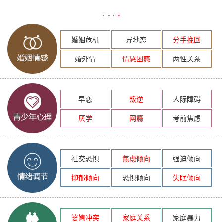
婚姻危机
异地恋
分手挽回
婚外情
情感困惑
两性关系
早恋
叛逆
人际障碍
厌学
网瘾
考前焦虑
社交恐惧
焦虑倾向
强迫倾向
抑郁倾向
恐惧倾向
失眠倾向
婆媳冲突
家庭关系
家庭暴力