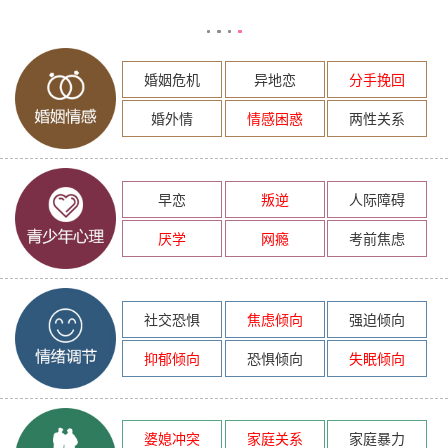
婚姻危机
异地恋
分手挽回
婚外情
情感困惑
两性关系
早恋
叛逆
人际障碍
厌学
网瘾
考前焦虑
社交恐惧
焦虑倾向
强迫倾向
抑郁倾向
恐惧倾向
失眠倾向
婆媳冲突
家庭关系
家庭暴力