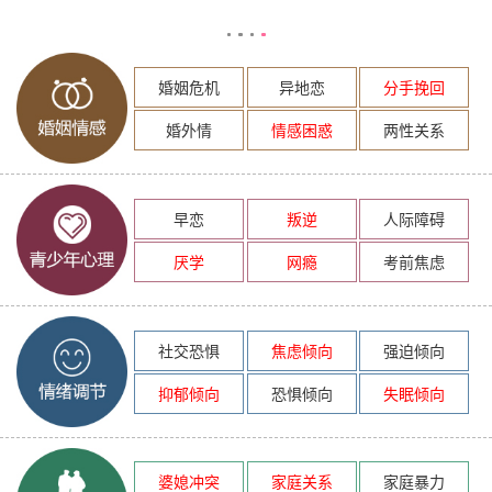
婚姻危机
异地恋
分手挽回
婚外情
情感困惑
两性关系
早恋
叛逆
人际障碍
厌学
网瘾
考前焦虑
社交恐惧
焦虑倾向
强迫倾向
抑郁倾向
恐惧倾向
失眠倾向
婆媳冲突
家庭关系
家庭暴力