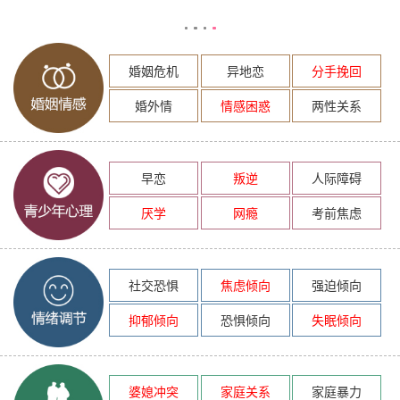
婚姻危机
异地恋
分手挽回
婚外情
情感困惑
两性关系
早恋
叛逆
人际障碍
厌学
网瘾
考前焦虑
社交恐惧
焦虑倾向
强迫倾向
抑郁倾向
恐惧倾向
失眠倾向
婆媳冲突
家庭关系
家庭暴力