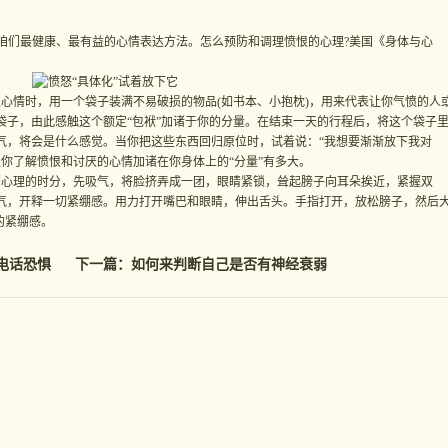
们最健康、最有益的心情表达方法。怎么预防和调理愤恨的心理?美国《身体与心
心情时，用一个袋子装满不易破损的物品(如书本、小抱枕)，用来代表让你气愤的人
袋子，由此感触这个额定“包袱”加诸于你的分量。在结束一天的行程后，将这个袋子
气，将会是什么感觉。当你把这些东西回归原位时，试着说：“我想要渐渐放下我对
让你了解愤恨和讨厌的心情加诸在你身体上的“分量”有多大。
绷心理的时分，先吸气，将脸挤弄成一团，眼睛紧锁，耸起膀子向耳朵挨近，紧握双
气，开释一切紧绷感。用力打开嘴巴和眼睛，伸出舌头。手指打开，放松膀子，然后
的紧绷感。
电话恐惧
下一篇：
如何来判断自己是否有神经衰弱