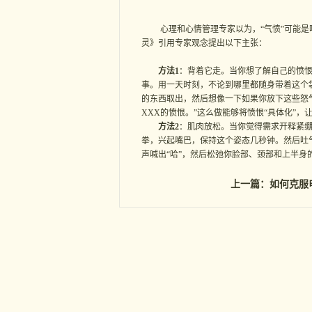
心理和心情管理专家以为，“气愤”可能是咱
灵》引用专家观念提出以下主张：
方法1
：背着它走。当你想了解自己的愤恨
事。用一天时刻，不论到哪里都随身带着这个
的东西取出，然后想像一下如果你放下这些怒
XXX的愤恨。”这么做能够将愤恨“具体化”，
方法2
：肌肉放松。当你觉得需求开释紧
拳，兴起嘴巴，保持这个姿态几秒钟。然后吐
声喊出“哈”，然后松弛你脸部、颈部和上半身
上一篇：
如何克服