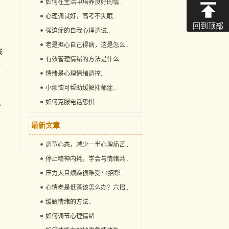
如何在生活中培养良好的情
..
心理调试好，高考不失眠
..
回到顶部
强迫症的自我心理调试
..
老是担心自己得病，这是怎么
..
或
有效管理情绪的方法是什么
..
里
情绪是心理情绪调控
..
小烦恼可帮助缓解抑郁症
..
如何克服电话恐惧
..
大
最新文章
调节心态，减少一半心理痛苦
..
停止精神内耗，学会与情绪共
..
压力大且烦躁很难受? 4招帮
..
心情老是低落该怎么办？六招
..
缓解情绪的方法
..
如何调节心理情绪
..