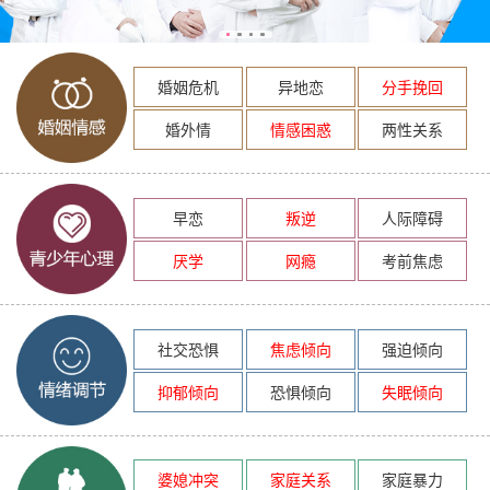
婚姻危机
异地恋
分手挽回
婚外情
情感困惑
两性关系
早恋
叛逆
人际障碍
厌学
网瘾
考前焦虑
社交恐惧
焦虑倾向
强迫倾向
抑郁倾向
恐惧倾向
失眠倾向
婆媳冲突
家庭关系
家庭暴力