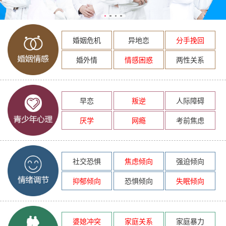
婚姻危机
异地恋
分手挽回
婚外情
情感困惑
两性关系
早恋
叛逆
人际障碍
厌学
网瘾
考前焦虑
社交恐惧
焦虑倾向
强迫倾向
抑郁倾向
恐惧倾向
失眠倾向
婆媳冲突
家庭关系
家庭暴力