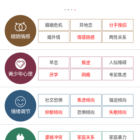
婚姻危机
异地恋
分手挽回
婚外情
情感困惑
两性关系
早恋
叛逆
人际障碍
厌学
网瘾
考前焦虑
社交恐惧
焦虑倾向
强迫倾向
抑郁倾向
恐惧倾向
失眠倾向
婆媳冲突
家庭关系
家庭暴力