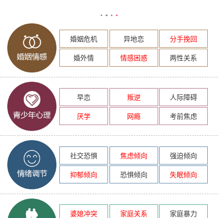
婚姻危机
异地恋
分手挽回
婚外情
情感困惑
两性关系
早恋
叛逆
人际障碍
厌学
网瘾
考前焦虑
社交恐惧
焦虑倾向
强迫倾向
抑郁倾向
恐惧倾向
失眠倾向
婆媳冲突
家庭关系
家庭暴力