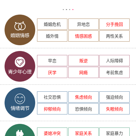
婚姻危机
异地恋
分手挽回
婚外情
情感困惑
两性关系
早恋
叛逆
人际障碍
厌学
网瘾
考前焦虑
社交恐惧
焦虑倾向
强迫倾向
抑郁倾向
恐惧倾向
失眠倾向
婆媳冲突
家庭关系
家庭暴力