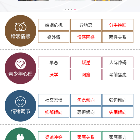
婚姻危机
异地恋
分手挽回
婚外情
情感困惑
两性关系
早恋
叛逆
人际障碍
厌学
网瘾
考前焦虑
社交恐惧
焦虑倾向
强迫倾向
抑郁倾向
恐惧倾向
失眠倾向
婆媳冲突
家庭关系
家庭暴力