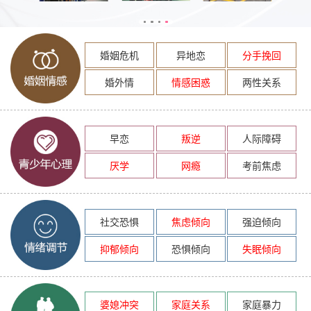
婚姻危机
异地恋
分手挽回
婚外情
情感困惑
两性关系
早恋
叛逆
人际障碍
厌学
网瘾
考前焦虑
社交恐惧
焦虑倾向
强迫倾向
抑郁倾向
恐惧倾向
失眠倾向
婆媳冲突
家庭关系
家庭暴力