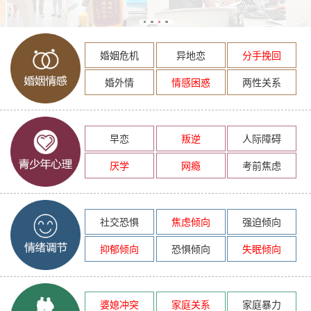
婚姻危机
异地恋
分手挽回
婚外情
情感困惑
两性关系
早恋
叛逆
人际障碍
厌学
网瘾
考前焦虑
社交恐惧
焦虑倾向
强迫倾向
抑郁倾向
恐惧倾向
失眠倾向
婆媳冲突
家庭关系
家庭暴力