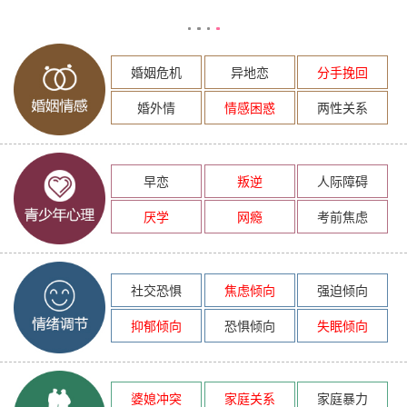
婚姻危机
异地恋
分手挽回
婚外情
情感困惑
两性关系
早恋
叛逆
人际障碍
厌学
网瘾
考前焦虑
社交恐惧
焦虑倾向
强迫倾向
抑郁倾向
恐惧倾向
失眠倾向
婆媳冲突
家庭关系
家庭暴力