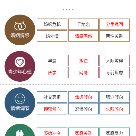
婚姻危机
异地恋
分手挽回
婚外情
情感困惑
两性关系
早恋
叛逆
人际障碍
厌学
网瘾
考前焦虑
社交恐惧
焦虑倾向
强迫倾向
抑郁倾向
恐惧倾向
失眠倾向
婆媳冲突
家庭关系
家庭暴力