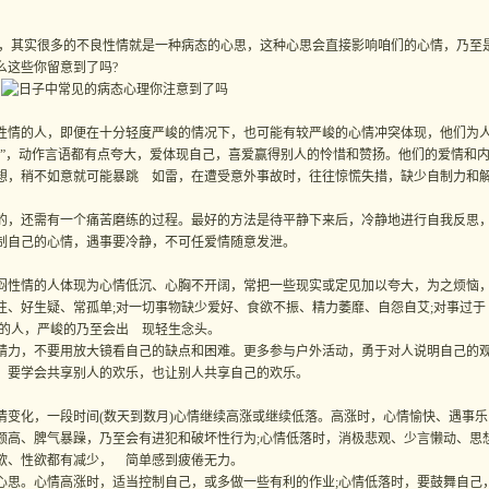
其实很多的不良性情就是一种病态的心思，这种心思会直接影响咱们的心情，乃至
么这些你留意到了吗?
情的人，即便在十分轻度严峻的情况下，也可能有较严峻的心情冲突体现，他们为
死”，动作言语都有点夸大，爱体现自己，喜爱赢得别人的怜惜和赞扬。他们的爱情和
想，稍不如意就可能暴跳 如雷，在遭受意外事故时，往往惊慌失措，缺少自制力和
，还需有一个痛苦磨练的过程。最好的方法是待平静下来后，冷静地进行自我反思
制自己的心情，遇事要冷静，不可任爱情随意发泄。
性情的人体现为心情低沉、心胸不开阔，常把一些现实或定见加以夸大，为之烦恼
往、好生疑、常孤单;对一切事物缺少爱好、食欲不振、精力萎靡、自怨自艾;对事过于
幸的人，严峻的乃至会出 现轻生念头。
力，不要用放大镜看自己的缺点和困难。更多参与户外活动，勇于对人说明自己的
，要学会共享别人的欢乐，也让别人共享自己的欢乐。
化，一段时间(数天到数月)心情继续高涨或继续低落。高涨时，心情愉快、遇事乐
颇高、脾气暴躁，乃至会有进犯和破坏性行为;心情低落时，消极悲观、少言懒动、思
欲、性欲都有减少， 简单感到疲倦无力。
。心情高涨时，适当控制自己，或多做一些有利的作业;心情低落时，要鼓舞自己