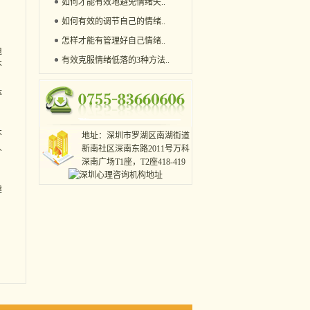
如何才能有效地避免情绪失
..
如何有效的调节自己的情绪
..
，
怎样才能有管理好自己情绪
..
迫
有效克服情绪低落的3种方法
..
不
体
不
地址：深圳市罗湖区南湖街道
人
新南社区深南东路2011号万科
。
深南广场T1座，T2座418-419
建