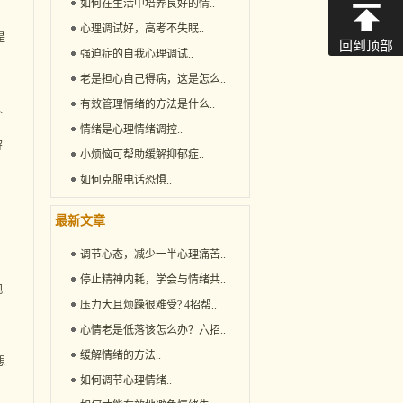
如何在生活中培养良好的情
..
心理调试好，高考不失眠
..
是
回到顶部
强迫症的自我心理调试
..
老是担心自己得病，这是怎么
..
有效管理情绪的方法是什么
..
人
内
情绪是心理情绪调控
..
解
小烦恼可帮助缓解抑郁症
..
如何克服电话恐惧
..
，
最新文章
，
调节心态，减少一半心理痛苦
..
停止精神内耗，学会与情绪共
..
观
压力大且烦躁很难受? 4招帮
..
心情老是低落该怎么办？六招
..
缓解情绪的方法
..
想
如何调节心理情绪
..
，