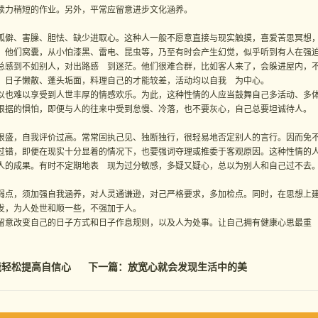
续力稍短的作业。另外，平常应留意进步文化涵养。
僻、害臊、胆怯、缺少进取心。这种人一般不愿意直接与现实触摸，喜爱苦思冥想
。他们窝囊，从小怕漆黑、雷电、昆虫等，乃至有时会产生幻觉，似乎听到有人在强
总感到不如别人，对出路感 到迷茫。他们很难合群，比如客人来了，会躲进屋内，
，日子懒散、蓬头垢面，料理自己的才能较差，活动均以自我 为中心。
也难以享受到人世丰厚的情感欢乐。为此，这种性情的人应当鼓舞自己多活动、多
根据的惧怕，即便与人的往来中受到怠慢、冷落，也不要灰心，自己总要坦诚待人。
盛，自我评价过高。常常固执己见、独断独行，很轻易地否定别人的言行。因而免
过错，即便在现实十分显着的情况下，也要强词夺理或推委于客观原因。这种性情的
人的成果。有时不定期地表 现为过分敏感，多疑又疑心，总以为别人和自己过不去
点，须加强自我涵养，对人灵通谦逊，对己严格要求，多加检点。同时，在思想上
发，为人处世和顺一些，不强加于人。
意改变自己的日子方式和日子作息规则，以及人为处事。让自己拥有健康心思最重
能轻松提高自信心
下一篇：
放宽心就会发现生活中的美