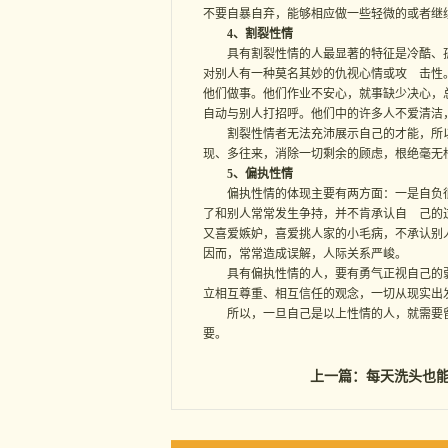
不要自暴自弃，能够相应做一些轻微的或者继
4、割裂性情
具有割裂性情的人最显著的特征是冷酷、孤
对别人有一种莫名其妙的仇视心情或攻 击性
他们做事。他们作业不安心，就事缺少决心，
自动与别人打招呼。他们中的许多人不爱清洁
割裂性情者无法充沛展示自己的才能，所以
现、多往来，消除一切剩余的顾虑，根绝毫无
5、偏执性情
偏执性情的体现主要有两方面：一是自负很
了和别人常常发生争持，并不肯承认自 己的
又喜爱嫉妒，喜爱挑人家的小毛病，不承认别
因而，常常造成误解，人际关系严峻。
具有偏执性情的人，要有勇气正视自己的弱
立相互尊重、相互信任的观念，一切从现实出
所以，一旦自己是以上性情的人，就需要留
要。
上一篇：
每天洗头也