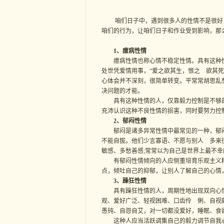
咱们日子中，遇到很多人的性情不是很好，
咱们的行为，让咱们日子和作业受到影响，那
1、癔病性情
癔病性情也称心情不稳定性情。具有这种性
处世凭爱情用事，“爱之欲其生，恨之 欲其
心体会并不深刻，很简单转变。平常常胡思乱
决问题的才能。
具有这种性情的人，仅靠毅力控制是不够的
充沛认识这种不良性情的损害，同时要努力控
2、郁闷性情
郁闷是诸多异常性情中最常见的一种，郁闷
不能自拔。他们少言寡语、不愿与别人 多来
敏感、多愁善感;常常以为自己是世界上最不
有郁闷性情倾向的人应侧重培育乐观主义精
点，倾吐自己的抑郁，让别人了解自己的心情
3、躁狂性情
具有躁狂性情的人，周期性地出现双向心情变
观、爱好广泛、轻视困难、口齿伶 俐、自视
愚钝、自怨自艾，对一切都没爱好，睡眠、食
这种人应当活跃调集自己的毅力调节自我心思