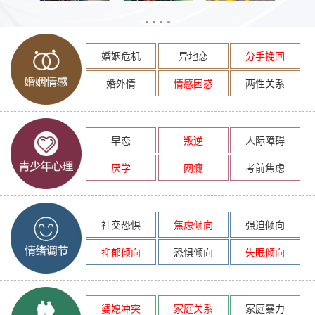
婚姻危机
异地恋
分手挽回
婚外情
情感困惑
两性关系
早恋
叛逆
人际障碍
厌学
网瘾
考前焦虑
社交恐惧
焦虑倾向
强迫倾向
抑郁倾向
恐惧倾向
失眠倾向
婆媳冲突
家庭关系
家庭暴力