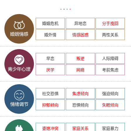
婚姻危机
异地恋
分手挽回
婚外情
情感困惑
两性关系
早恋
叛逆
人际障碍
厌学
网瘾
考前焦虑
社交恐惧
焦虑倾向
强迫倾向
抑郁倾向
恐惧倾向
失眠倾向
婆媳冲突
家庭关系
家庭暴力