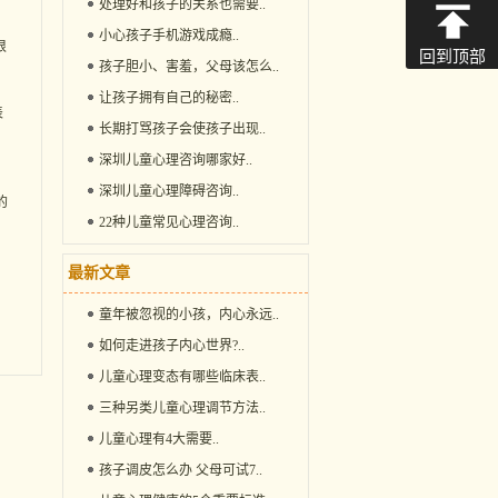
处理好和孩子的关系也需要
..
小心孩子手机游戏成瘾
..
恨
回到顶部
孩子胆小、害羞，父母该怎么
..
让孩子拥有自己的秘密
..
表
长期打骂孩子会使孩子出现
..
深圳儿童心理咨询哪家好
..
深圳儿童心理障碍咨询
..
的
22种儿童常见心理咨询
..
，
，
最新文章
童年被忽视的小孩，内心永远
..
如何走进孩子内心世界?
..
儿童心理变态有哪些临床表
..
三种另类儿童心理调节方法
..
儿童心理有4大需要
..
孩子调皮怎么办 父母可试7
..