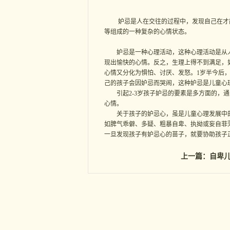
妒忌是人在交往的过程中，发现自己在才能
等组成的一种复杂的心情状态。
妒忌是一种心理活动，这种心理活动是从人
现出愉快的心情。反之，生理上得不到满足，如
心情又分化为惧怕、讨厌、发怒。1岁半今后
己的孩子会因妒忌而哭闹，这种妒忌是儿童心
引起2-3岁孩子妒忌的要素是多方面的，通
心情。
关于孩子的妒忌心，虽是儿童心理发展中的
如脾气乖僻、多疑、粗暴自卑、执拗或妄自菲
一旦发现孩子有妒忌心的苗子，就要协助孩子
上一篇：
自卑