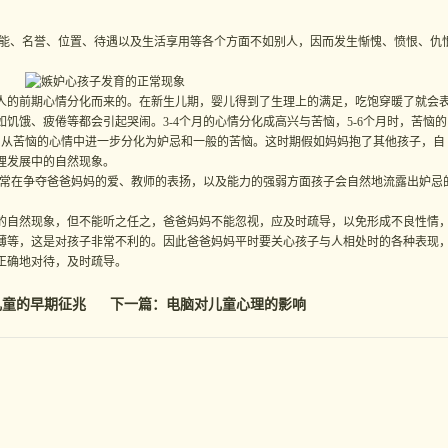
、名誉、位置、待遇以及生活享用等各个方面不如别人，因而发生惭愧、愤恨、仇
的前期心情分化而来的。在新生儿期，婴儿得到了生理上的满足，吃饱穿暖了就会
饥饿、疲倦等都会引起哭闹。3-4个月的心情分化成高兴与苦恼，5-6个月时，苦恼的
，从苦恼的心情中进一步分化为妒忌和一般的苦恼。这时期假如妈妈抱了其他孩子，自
理发展中的自然现象。
常在争夺爸爸妈妈的爱、教师的表扬，以及能力的强弱方面孩子会自然地流露出妒忌
自然现象，但不能听之任之，爸爸妈妈不能忽视，应及时疏导，以免形成不良性情
薄等，这是对孩子非常不利的。因此爸爸妈妈平时要关心孩子与人相处时的各种表现
正确地对待，及时疏导。
儿童的早期征兆
下一篇：
电脑对儿童心理的影响