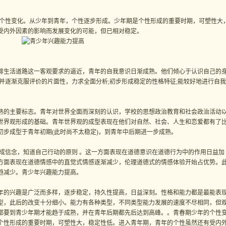
变化。从少年到青年，个性逐步形成。少年期是个性形成的重要时期，可塑性大
受内外因素的影响而发展变化的可能，但已相对稳定。
生活道路这一客观要求的逼近，青年的自我意识日渐成熟。他们倾心于认识自己的
并逐渐克服评价的片面性，力求全面分析;初步形成稳定的性格特征;能较好地进行自我
的主要标志。青年对世界全面而深刻的认识，学校的思想政治教育和社会政治活动
世界观形成的基础。青年世界观的成型表现在他们对自然、社会、人生和恋爱都有了
步成型于青年初期(此时尚不太稳定)，到青年中后期进一步成熟。
信念，知道自己行动的原则 。这一方面表现在道德意识在道德行为中的作用日益加
方面表现在道德情感中的直觉式情感逐渐减少，伦理道德式的情感体验开始占优势。
趋减少。青少年兴趣能力提高。
的兴趣是广泛而多样，逐步稳定，持久性提高，日益深刻。性格和能力都是最能表
型，此后的改变十分细小。能力有各种类型，不同类型能力发展的速度不尽相同，但
都要到青少年期才能趋于成熟，并在青年后期都先后达到高峰。。青春期少年的个性
个性形成的重要时期，可塑性大，稳定性低。进入青年期，青年的个性虽然还有受内