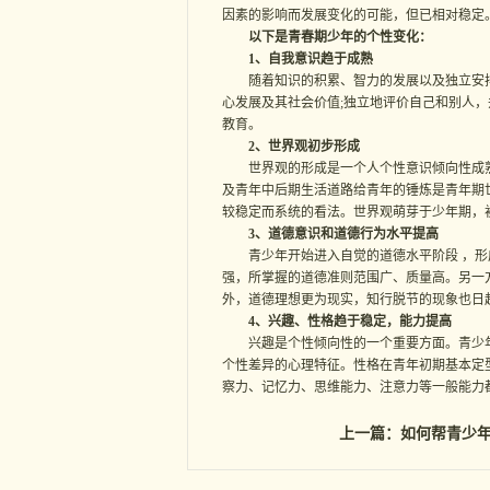
因素的影响而发展变化的可能，但已相对稳定
以下是青春期少年的个性变化：
1、自我意识趋于成熟
随着知识的积累、智力的发展以及独立安排
心发展及其社会价值;独立地评价自己和别人，
教育。
2、世界观初步形成
世界观的形成是一个人个性意识倾向性成熟
及青年中后期生活道路给青年的锤炼是青年期
较稳定而系统的看法。世界观萌芽于少年期，初
3、道德意识和道德行为水平提高
青少年开始进入自觉的道德水平阶段 ，形成
强，所掌握的道德准则范围广、质量高。另一
外，道德理想更为现实，知行脱节的现象也日
4、兴趣、性格趋于稳定，能力提高
兴趣是个性倾向性的一个重要方面。青少年
个性差异的心理特征。性格在青年初期基本定
察力、记忆力、思维能力、注意力等一般能力
上一篇：
如何帮青少