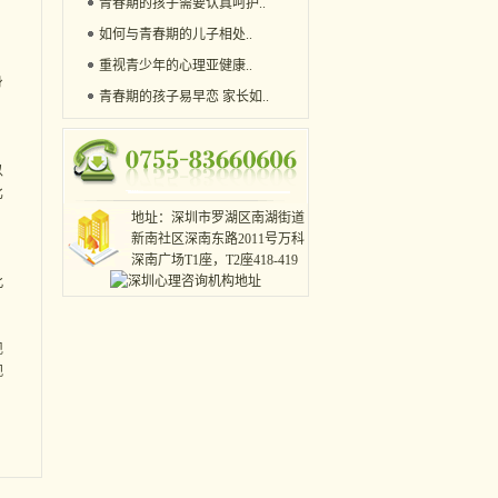
青春期的孩子需要认真呵护
..
如何与青春期的儿子相处
..
重视青少年的心理亚健康
..
身
青春期的孩子易早恋 家长如
..
以
比
地址：深圳市罗湖区南湖街道
新南社区深南东路2011号万科
深南广场T1座，T2座418-419
此
现
观