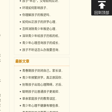
孩子“早恋”，父母如何应对
..
环境如何影响孩子
..
，
回到顶部
你理解孩子的叛逆吗
..
如何纠正孩子的厌学心理
..
怎样消除青少年叛逆心理
..
身
深圳青少年给孩子历练的机
..
青少年心理咨询孩子的成长
..
孩子不听话怎么办我要咨询
..
以
比
最新文章
青春期孩子封闭自己，家长该
..
青少年频繁厌学，真正原因你
..
此
别等孩子出现心理障碍，才后
..
聪明孩子比普通孩子更易抑
..
现
单亲家庭孩子的教育误区
..
观
变
青少年心理不健康有哪些表
..
外