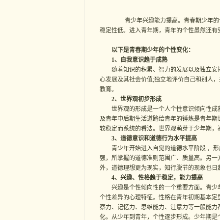
青少年兴趣能力提高。青春期少年的个性
稳定性低。进入青年期，青年的个性虽然还有
以下是青春期少年的个性变化：
1、自我意识趋于成熟
随着知识的积累、智力的发展以及独立安排
心发展及其社会价值;独立地评价自己和别人，
教育。
2、世界观初步形成
世界观的形成是一个人个性意识倾向性成熟
及青年中后期生活道路给青年的锤炼是青年期
较稳定而系统的看法。世界观萌芽于少年期，初
3、道德意识和道德行为水平提高
青少年开始进入自觉的道德水平阶段 ，形成
强，所掌握的道德准则范围广、质量高。另一
外，道德理想更为现实，知行脱节的现象也日
4、兴趣、性格趋于稳定，能力提高
兴趣是个性倾向性的一个重要方面。青少年
个性差异的心理特征。性格在青年初期基本定
察力、记忆力、思维能力、注意力等一般能力
化。从少年到青年，个性逐步形成。少年期是