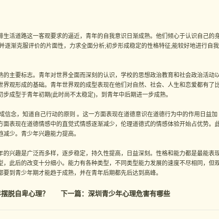
。
生活道路这一客观要求的逼近，青年的自我意识日渐成熟。他们倾心于认识自己的
并逐渐克服评价的片面性，力求全面分析;初步形成稳定的性格特征;能较好地进行自我
的主要标志。青年对世界全面而深刻的认识，学校的思想政治教育和社会政治活动
世界观形成的基础。青年世界观的成型表现在他们对自然、社会、人生和恋爱都有了
步成型于青年初期(此时尚不太稳定)，到青年中后期进一步成熟。
信念，知道自己行动的原则 。这一方面表现在道德意识在道德行为中的作用日益加
方面表现在道德情感中的直觉式情感逐渐减少，伦理道德式的情感体验开始占优势。
趋减少。青少年兴趣能力提高。
的兴趣是广泛而多样，逐步稳定，持久性提高，日益深刻。性格和能力都是最能表
型，此后的改变十分细小。能力有各种类型，不同类型能力发展的速度不尽相同，但
都要到青少年期才能趋于成熟，并在青年后期都先后达到高峰。
年摆脱自卑心理？
下一篇：
深圳青少年心理危害有哪些