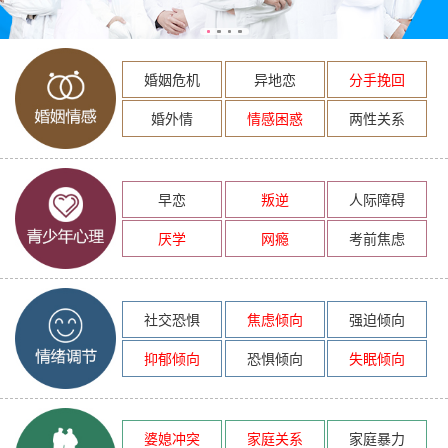
婚姻危机
异地恋
分手挽回
婚外情
情感困惑
两性关系
早恋
叛逆
人际障碍
厌学
网瘾
考前焦虑
社交恐惧
焦虑倾向
强迫倾向
抑郁倾向
恐惧倾向
失眠倾向
婆媳冲突
家庭关系
家庭暴力