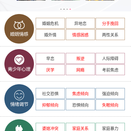
婚姻危机
异地恋
分手挽回
婚外情
情感困惑
两性关系
早恋
叛逆
人际障碍
厌学
网瘾
考前焦虑
社交恐惧
焦虑倾向
强迫倾向
抑郁倾向
恐惧倾向
失眠倾向
婆媳冲突
家庭关系
家庭暴力