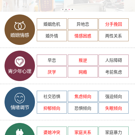
婚姻危机
异地恋
分手挽回
婚外情
情感困惑
两性关系
早恋
叛逆
人际障碍
厌学
网瘾
考前焦虑
社交恐惧
焦虑倾向
强迫倾向
抑郁倾向
恐惧倾向
失眠倾向
婆媳冲突
家庭关系
家庭暴力