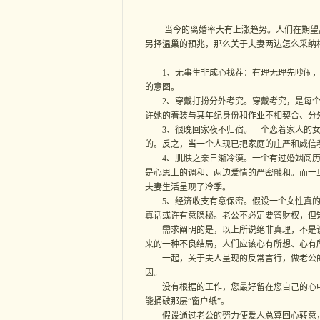
当今的离婚率大有上涨趋势。人们在期望离
另择温巢的预兆，那么关于夫妻两边怎么采纳
1、无事生非成心找茬：有理无理先吵闹，
的意图。
2、穿戴打扮分外考究。穿戴考究，是每个
许她的着装与其年纪身份和作业不相契合、分
3、很晚回家夜不归宿。一个恋着家人的女
的。反之，当一个人现已把家庭的庄严和威信
4、肌肤之亲日渐冷漠。一个有过婚姻阅历
是心思上的调和、两边爱情的严密融和。而一
夫妻生活呈现了冷季。
5、经济收支有意保密。假设一个女性真的
真话或许有意隐秘。老公不必定要管财权，但
需求阐明的是，以上所说绝非真理，不是说
来的一种不良结局，人们应该心有所想、心有所
一起，关于夫人呈现的反常言行，做老公的
因。
没有根据的工作，您最好留在您自己的心中去
能捅破那层“窗户纸”。
假设通过老公的努力使爱人总算回心转意，