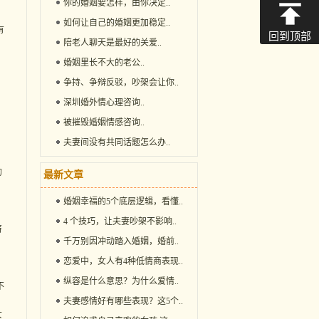
你的婚姻要怎样，由你决定
..
如何让自己的婚姻更加稳定
..
有
回到顶部
陪老人聊天是最好的关爱
..
婚姻里长不大的老公
..
争持、争辩反驳，吵架会让你
..
深圳婚外情心理咨询
..
被摧毁婚姻情感咨询
..
夫妻间没有共同话题怎么办
..
的
最新文章
婚姻幸福的5个底层逻辑，看懂
..
4 个技巧，让夫妻吵架不影响
..
将
千万别因冲动踏入婚姻，婚前
..
恋爱中，女人有4种低情商表现
..
纵容是什么意思？为什么爱情
..
不
夫妻感情好有哪些表现？这5个
..
女