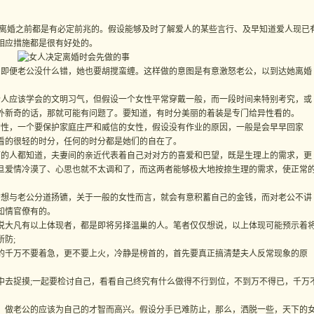
婚之前都是有必定前兆的。假设能够及时了解爱人的某些言行、及早知道爱人现已
相应措施都是很有好处的。
即便老公没什么错，她也要胡搅蛮缠。这样做的意图是有意激怒老公，以到达她离婚
人应该学会的文明习气，但假设一个女性平常穿戴一般，而一段时间来特别考究，或
外新奇的话，那就可能有问题了。要知道，有时分美丽的着装是专门给异性看的。
性，一个要保护家庭庄严和威信的女性，假设没有作业的原因，一般是会早早回家
看的很轻的时分，任何的时分都是她们的自在了。
的人都知道，夫妻间的亲近代表着自己对对方的喜爱和巴望，既是生理上的需求，更
旦爱情冷漠了、心思也就不太调和了，而这两者能够极大地按捺生理的需求，使正常
想与老公分道扬镳，关于一般的女性而言，就会有意积蓄自己的金钱，而对老公不讲
知情官僚有的。
大凡有以上体现者，都是即将另择温巢的人。笔者仅仅想说，以上体现可能预示着
防;
千万不要着急，更不要上火，冷静是榜首的，首先要真正搞清楚夫人反常现象的原
捉摸;一起要检讨自己，看看自己终究有什么做得不行到位，不到万不得已，千万
做老公的应该为自己的才智而高兴。假设分手已难防止，那么，洒脱一些，天下的