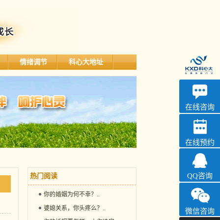
情绪调节
科心大地址
深科
心理咨询
在线咨询
在线预约
QQ咨询
热门阅读
你的婚姻为何不幸？
..
婆媳关系，你头疼么？
..
微信咨询