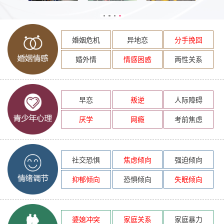
婚姻危机
异地恋
分手挽回
婚外情
情感困惑
两性关系
早恋
叛逆
人际障碍
厌学
网瘾
考前焦虑
社交恐惧
焦虑倾向
强迫倾向
抑郁倾向
恐惧倾向
失眠倾向
婆媳冲突
家庭关系
家庭暴力