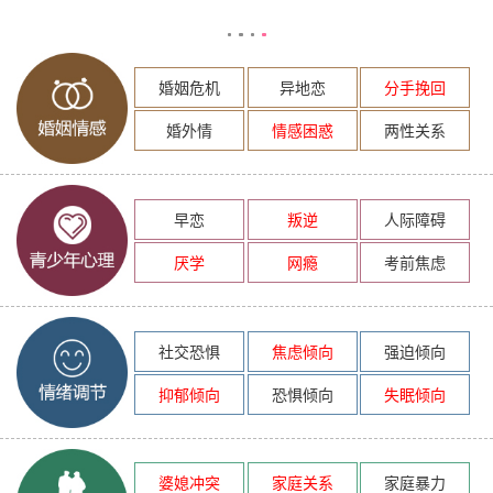
婚姻危机
异地恋
分手挽回
婚外情
情感困惑
两性关系
早恋
叛逆
人际障碍
厌学
网瘾
考前焦虑
社交恐惧
焦虑倾向
强迫倾向
抑郁倾向
恐惧倾向
失眠倾向
婆媳冲突
家庭关系
家庭暴力