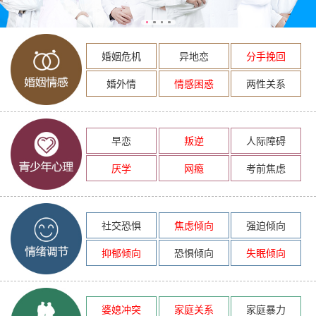
婚姻危机
异地恋
分手挽回
婚外情
情感困惑
两性关系
早恋
叛逆
人际障碍
厌学
网瘾
考前焦虑
社交恐惧
焦虑倾向
强迫倾向
抑郁倾向
恐惧倾向
失眠倾向
婆媳冲突
家庭关系
家庭暴力