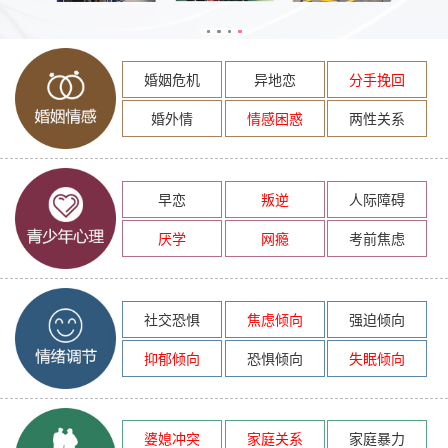
婚姻危机
异地恋
分手挽回
婚外情
情感困惑
两性关系
早恋
叛逆
人际障碍
厌学
网瘾
考前焦虑
社交恐惧
焦虑倾向
强迫倾向
抑郁倾向
恐惧倾向
失眠倾向
婆媳冲突
家庭关系
家庭暴力