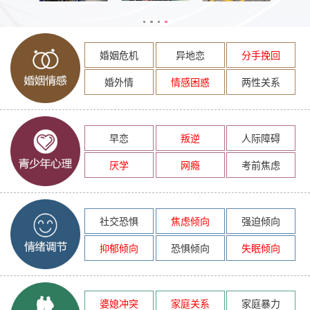
婚姻危机
异地恋
分手挽回
婚外情
情感困惑
两性关系
早恋
叛逆
人际障碍
厌学
网瘾
考前焦虑
社交恐惧
焦虑倾向
强迫倾向
抑郁倾向
恐惧倾向
失眠倾向
婆媳冲突
家庭关系
家庭暴力