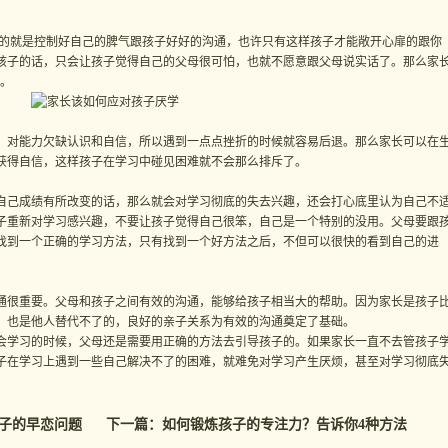
就是控制好自己的脾气跟孩子好好的沟通，也许只有这样孩子才能敞开心扉的跟你
孩子的话，只会让孩子觉得自己的父母很可怕，也就不愿意跟父母说实话了。那么家
。
对能力欠缺认识和自信，所以遇到一点点挫折的时候就容易后退。那么家长可以在
获得自信，这样孩子在学习中碰见困难就不会那么排斥了。
己成绩有所改变的话，那么就会对学习彻底的失去兴趣，还会打心底里认为自己不
子重新对学习感兴趣，不要让孩子觉得自己很笨，自己是一个特别的没用。父母要跟
找到一个正确的学习方法，只有找到一个好方法之后，不但可以很快的看到自己的进
很重要。父母和孩子之间有效的沟通，能够给孩子相当大的帮助。因为家长是孩子
，也是他人替代不了的，良好的亲子关系为有效的沟通奠定了基础。
学习的时候，父母还是需要用正确的方法去引导孩子的。如果家长一直不去管孩子
子在学习上遇到一些自己解决不了的困难，就难免对学习产生厌烦，甚至对学习彻底
子的早恋问题
下一篇：
如何锻炼孩子的专注力？告诉你4种方法