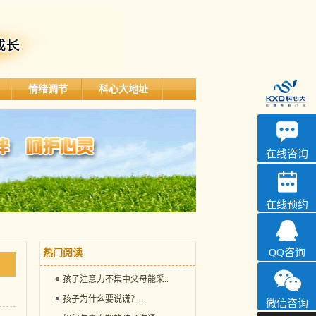
情绪调节
科心大地址
深科
心理咨询
在线咨询
在线预约
QQ咨询
热门阅读
孩子注意力不集中父母能采
..
孩子为什么要说谎？
..
微信咨询