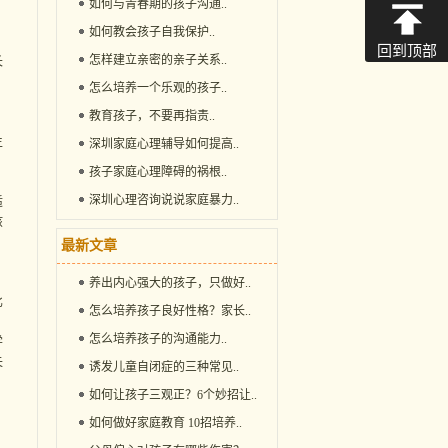
如何与青春期的孩子沟通
..
如何教会孩子自我保护
..
回到顶部
怎样建立亲密的亲子关系
..
长
怎么培养一个乐观的孩子
..
教育孩子，不要再指责
..
生
深圳家庭心理辅导如何提高
..
孩子家庭心理障碍的祸根
..
深圳心理咨询说说家庭暴力
..
适
孩
最新文章
养出内心强大的孩子，只做好
..
比
怎么培养孩子良好性格？家长
..
怎么培养孩子的沟通能力
..
学
失
诱发儿童自闭症的三种常见
..
如何让孩子三观正？6个妙招让
..
如何做好家庭教育 10招培养
..