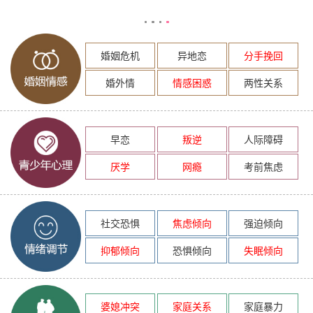
婚姻危机
异地恋
分手挽回
婚外情
情感困惑
两性关系
早恋
叛逆
人际障碍
厌学
网瘾
考前焦虑
社交恐惧
焦虑倾向
强迫倾向
抑郁倾向
恐惧倾向
失眠倾向
婆媳冲突
家庭关系
家庭暴力