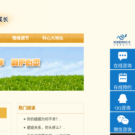
情绪调节
科心大地址
深科
心理咨询
在线咨询
在线预约
QQ咨询
热门阅读
你的婚姻为何不幸？
..
婆媳关系，你头疼么？
..
微信咨询