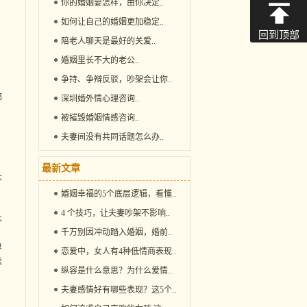
你的婚姻要怎样，由你决定
..
如何让自己的婚姻更加稳定
..
回到顶部
陪老人聊天是最好的关爱
..
婚姻里长不大的老公
..
争持、争辩反驳，吵架会让你
..
。
都
深圳婚外情心理咨询
..
被摧毁婚姻情感咨询
..
夫妻间没有共同话题怎么办
..
，
最新文章
不
婚姻幸福的5个底层逻辑，看懂
..
4 个技巧，让夫妻吵架不影响
..
不
千万别因冲动踏入婚姻，婚前
..
界
恋爱中，女人有4种低情商表现
..
怎
纵容是什么意思？为什么爱情
..
夫妻感情好有哪些表现？这5个
..