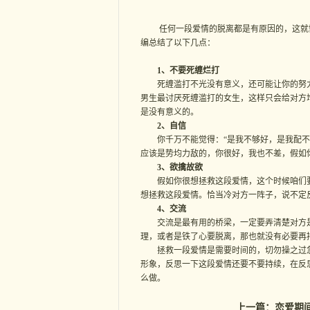
任何一段爱情的脱离都是有原因的，这就需
编总结了以下几点：
1、不要死缠烂打
死缠滥打不光没有意义，还可能让你的努力
男生最讨厌死缠滥打的女生，这样只会给对方
是没有意义的。
2、自信
你千万不能觉得：“是我不够好，是我配不上
应该是势均力敌的，你很好，我也不差，假如
3、欲擒故欲
假如你很想拯救这段爱情，这个时候咱们要
想拯救这段爱情。恰当冷对方一阵子，说不定
4、交流
交流是最有用的桥梁，一定要弄清楚对方是
理，或者是铁了心要脱离，那也就没有必要再
拯救一段爱情是需要时间的，切勿操之过急
形象，反思一下这段爱情还要不要持续，在反
么做。
上一篇：
恋爱期