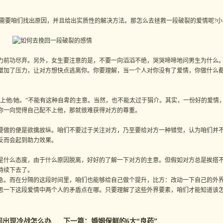
要咱们找出原因，并且给出实质性的解决方法。那怎么去拯救一段破裂的爱情呢?小
前功尽弃。另外，女生要注意的是，不要一向滔滔不绝，哭哭啼啼地问男生为什么
增加了压力，让对方想快点逃离你。你要理解，当一个人对你没有了爱情，你做什么
他/她。”不能有这种自卑的主意。当然，也不能太过于狷介。其实，一份好的爱情
你一向觉得自己配不上他，那就很难获得对方的尊重。
做的便是欲擒故纵。咱们不要过于关注对方，乃至要给对方一种错觉，认为咱们并
反而会起到助力效果。
什么态度，由于什么原因脱离，好好的了解一下对方的主意。但假如对方总是挨搭
持续下去了。
。而在分隔的这段时间里，咱们也能够给自己做个提升，比方：改动一下自己的外
思一下这段爱情中两个人的矛盾点在哪。只要理解了这些外界要素，咱们才能知道该
间出现冷战怎么办
下一篇：
婚姻保鲜的6大“良药”