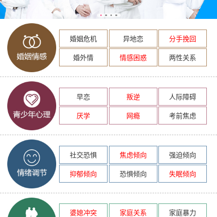
婚姻危机
异地恋
分手挽回
婚外情
情感困惑
两性关系
早恋
叛逆
人际障碍
厌学
网瘾
考前焦虑
社交恐惧
焦虑倾向
强迫倾向
抑郁倾向
恐惧倾向
失眠倾向
婆媳冲突
家庭关系
家庭暴力