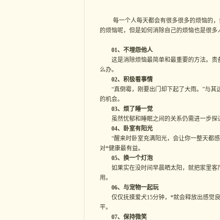
每一个人每天都会有很多很多的烦恼的，如
的烦恼呢，但是如何消除自己的烦恼也是很多
01、不埋怨他人
这是消除烦恼最简单和最重要的方法。责备
么办。
02、积极看事情
“真倒霉，刚要出门却下起了大雨。”与其这
的机会。
03、烦了睡一觉
虽然忧郁和睡眠之间的关系仍需进一步探讨
04、卧室有阳光
“醒来时卧室充满阳光，会让你一整天都感到
对*健康最有益。
05、换一个灯泡
如果实在没时间早晨晒太阳，就把家里客厅
用。
06、与宠物一起玩
仅仅抚摸爱犬15分钟，*就会释放出感觉良
平。
07、保持微笑