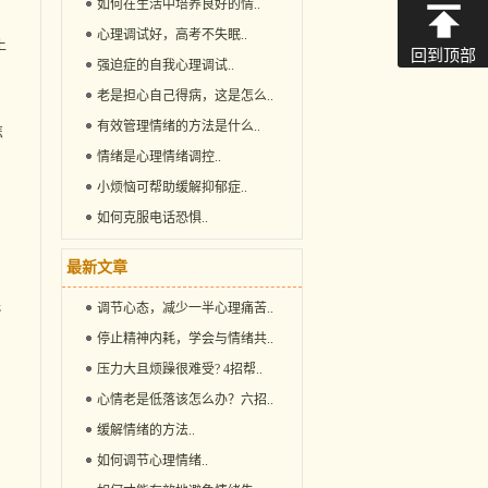
如何在生活中培养良好的情
..
心理调试好，高考不失眠
..
上
回到顶部
强迫症的自我心理调试
..
老是担心自己得病，这是怎么
..
有效管理情绪的方法是什么
..
怎
情绪是心理情绪调控
..
小烦恼可帮助缓解抑郁症
..
如何克服电话恐惧
..
最新文章
光
调节心态，减少一半心理痛苦
..
停止精神内耗，学会与情绪共
..
压力大且烦躁很难受? 4招帮
..
心情老是低落该怎么办？六招
..
缓解情绪的方法
..
如何调节心理情绪
..