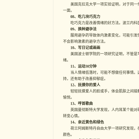
美国克拉克大学一项实验证明，对于同一件
一面。
08、吃几块巧克力
吃巧克力是改善情绪的好方法。波兰内科医
09、换种避孕法
服用避孕药导致体内激素变化，可能引发情
不会影响激素的避孕方法。
10、写日记或画画
美国波士顿学院的一项研究证明，不管是写
绪。
11、运动30分钟
当人情绪低落时，可能不想做任何事情。这时
持，还有助于改善抑郁症。
12、抚摸你的爱人
轻轻抚摸爱人的脸或手，体会肌肤之间接触
愉悦。
13、哼首歌曲
英国曼彻斯特大学发现，人内耳某个能对歌
转变心情。
14、亲近黄色和绿色
荷兰阿姆斯特丹自由大学一项研究发现，在
颜色。