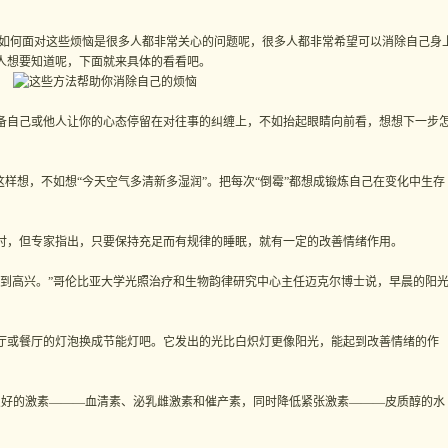
何面对这些烦恼是很多人都非常关心的问题呢，很多人都非常希望可以消除自己身
人想要知道呢，下面就来具体的看看吧。
自己或他人让你的心态停留在对往事的纠缠上，不如抬起眼睛向前看，想想下一步
样想，不如想“今天空气多清新多湿润”。把每次“倒霉”都想成锻炼自己在变化中生存
，但专家指出，只要保持充足而有规律的睡眠，就有一定的改善情绪作用。
高兴。”哥伦比亚大学光照治疗和生物韵律研究中心主任迈克尔博士说，早晨的阳
或餐厅的灯泡换成节能灯吧。它发出的光比白炽灯更像阳光，能起到改善情绪的作
好的激素———血清素、泌乳雌激素和催产素，同时降低紧张激素———皮质醇的水