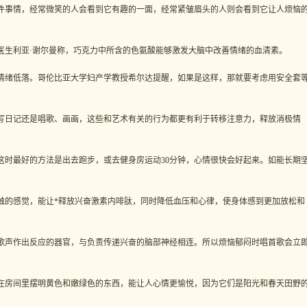
事情，经常微笑的人会看到它有趣的一面，经常紧皱眉头的人则会看到它让人烦恼
生利亚·谢尔曼称，巧克力中所含的色氨酸能够激发大脑中改善情绪的血清素。
绪低落。哥伦比亚大学妇产学教授希尔达提醒，如果是这样，那就要考虑用安全套
日记还是唱歌、画画，这些和艺术有关的行为都更有利于转移注意力，释放消极情
最好的方法是出去跑步，或去健身房运动30分钟，心情很快会好起来。如能长期
的感觉，能让*释放兴奋激素内啡肽，同时降低血压和心律，使身体感到更加放松和
声作出反应的器官，与负责传递兴奋的脑部神经相连。所以烦恼郁闷时唱首歌会立
房间里摆明黄色和嫩绿色的东西，能让人心情更愉悦，因为它们是阳光和春天田野