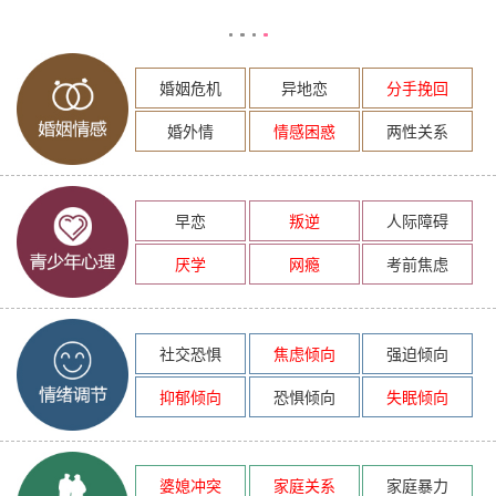
婚姻危机
异地恋
分手挽回
婚外情
情感困惑
两性关系
早恋
叛逆
人际障碍
厌学
网瘾
考前焦虑
社交恐惧
焦虑倾向
强迫倾向
抑郁倾向
恐惧倾向
失眠倾向
婆媳冲突
家庭关系
家庭暴力