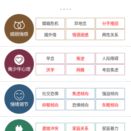
婚姻危机
异地恋
分手挽回
婚外情
情感困惑
两性关系
早恋
叛逆
人际障碍
厌学
网瘾
考前焦虑
社交恐惧
焦虑倾向
强迫倾向
抑郁倾向
恐惧倾向
失眠倾向
婆媳冲突
家庭关系
家庭暴力