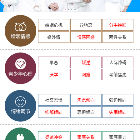
婚姻危机
异地恋
分手挽回
婚外情
情感困惑
两性关系
早恋
叛逆
人际障碍
厌学
网瘾
考前焦虑
社交恐惧
焦虑倾向
强迫倾向
抑郁倾向
恐惧倾向
失眠倾向
婆媳冲突
家庭关系
家庭暴力