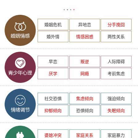
婚姻危机
异地恋
分手挽回
婚外情
情感困惑
两性关系
早恋
叛逆
人际障碍
厌学
网瘾
考前焦虑
社交恐惧
焦虑倾向
强迫倾向
抑郁倾向
恐惧倾向
失眠倾向
婆媳冲突
家庭关系
家庭暴力