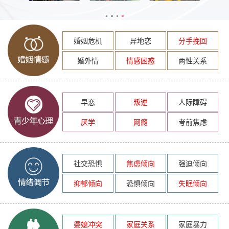
婚姻危机
异地恋
分手挽回
婚外情
情感困惑
两性关系
早恋
叛逆
人际障碍
厌学
网瘾
考前焦虑
社交恐惧
焦虑倾向
强迫倾向
抑郁倾向
恐惧倾向
失眠倾向
婆媳冲突
家庭关系
家庭暴力