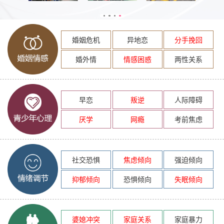
婚姻危机
异地恋
分手挽回
婚外情
情感困惑
两性关系
早恋
叛逆
人际障碍
厌学
网瘾
考前焦虑
社交恐惧
焦虑倾向
强迫倾向
抑郁倾向
恐惧倾向
失眠倾向
婆媳冲突
家庭关系
家庭暴力