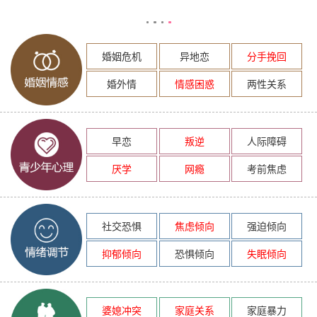
婚姻危机
异地恋
分手挽回
婚外情
情感困惑
两性关系
早恋
叛逆
人际障碍
厌学
网瘾
考前焦虑
社交恐惧
焦虑倾向
强迫倾向
抑郁倾向
恐惧倾向
失眠倾向
婆媳冲突
家庭关系
家庭暴力