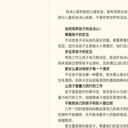
自决心是积极的心理状态，能有用表达自我
部分儿童却自决心极差，不喜欢参加学校活动
如何培养孩子的自决心?
尊重孩子的定见
不论给孩子买玩具仍是买衣服，都要尊重他
否定。因为当孩子主意被大人尊重时，他们会
多征求孩子的定见
有些工作让孩子自己做决定，能进步自决心
周末或假日想带孩子出游时，无妨通过2选1
家长认真对待孩子每一个请求
不论孩子提出哪一种要求，家长需认真对待
生失落感。如孩子在玩组装游戏时遇到困难向
让孩子做量力而行的工作
孩子是家庭中的掌中宝，很多家长以为孩子
量力而行的工作，如擦擦桌子或给花草洒水等
不能把自己的孩子和别人做比较
几乎一切的爸爸妈妈都会拿自己的孩子和别
犯错时不能嘲笑，也不能当着世人的面前强调
来越叛逆。
家长要真挚的爱孩子，尊重他们的定见和爱