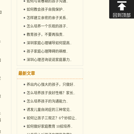
如何与青春期的孩子沟通
..
如何教会孩子自我保护
..
但
回到顶部
怎样建立亲密的亲子关系
..
怎么培养一个乐观的孩子
..
教育孩子，不要再指责
..
于
深圳家庭心理辅导如何提高
..
孩子家庭心理障碍的祸根
..
深圳心理咨询说说家庭暴力
..
如
最新文章
发
养出内心强大的孩子，只做好
..
怎么培养孩子良好性格？家长
..
做
怎么培养孩子的沟通能力
..
诱发儿童自闭症的三种常见
..
子
如何让孩子三观正？6个妙招让
..
越
如何做好家庭教育 10招培养
..
哪