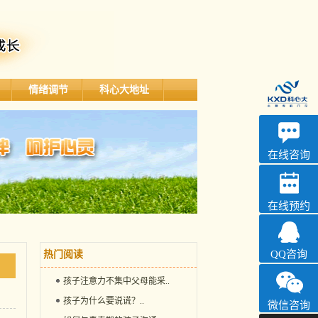
情绪调节
科心大地址
深科
心理咨询
在线咨询
在线预约
QQ咨询
热门阅读
孩子注意力不集中父母能采
..
孩子为什么要说谎？
..
微信咨询