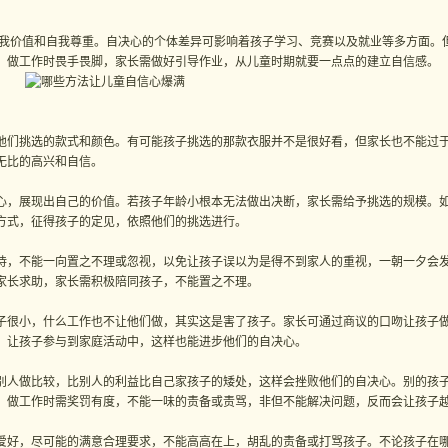
价值和自我尊重。自决心的个体差异可影响着孩子学习、竞赛以及就业等多方面。
，做工作时畏手畏脚，家长需做好引导作业，从儿童时期就要一点点的建立自信感。
们挑选的款式和颜色。有可能孩子挑选的那款衣服并不是很好看，但家长也不能过
无比的高兴和自信。
，展现出自己的价值。若孩子年龄小根本无法做出决断，家长需给予挑选的规模。
的方式，征得孩子的定见，依照他们的挑选进行。
，不能一向置之不理或忽视，以免让孩子误以为是得不到家人的重视，一朝一夕会
家长求助，家长需积极陪同孩子，不能置之不理。
很小，什么工作也不让他们做，其实这是害了孩子。家长可通过商议的口吻让孩子
，让孩子参与到家庭活动中，这样也能进步他们的自决心。
人做比较，比别人的利益比自己家孩子的矮处，这样会挫败他们的自决心。别的孩
，做工作时需奖罚有度，不能一味的责备或责骂，非但不能解决问题，反而会让孩子
好，尽可能的满意合理要求，不能高高在上，胡乱的责备或打骂孩子。不论孩子在